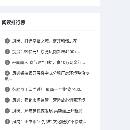
阅读排行榜
凤岗：打造幸福之城，盛开和谐之花
1
投资2.89亿元！东莞凤岗新增4200+...
2
@凤岗人 春节晒“年味”，赢10万现金红...
3
凤岗镇持续开展楼宇式分租厂房环境整治专
4
项...
鼓励员工留莞过年 凤岗一企业“送”400...
5
凤岗：强化市场监管，营造放心消费环境
6
凤岗：蹄疾步稳谋发展 乘势而上开新局
7
凤岗：图书馆“不打烊” 文化服务“不停歇...
8