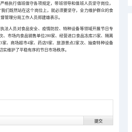
局严格执行值班值守各项规定，带班领导和值班人员坚守岗位，
“我们既然站在这个岗位上，就必须要坚守，全力维护群众的食
监督管理分局工作人员郑建雄表示。
管执法人员对食品安全、疫情防控、特种设备等领域开展节日专
家次、市场内食品销售单位280家、经营进口食品冻库25家、隔离
店3家、商场超市4家、药店9家、旅游景点2家次、抽查特种设备
，切实维护了平稳有序的节日市场秩序。
提交