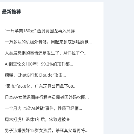
最新推荐
“一斤羊肉180元” 西贝贾国龙再入局鲜...
一万多块的机械外骨骼，用起来到底是啥感觉...
人类最恐惧的事情还是发生了：AI们拉了个...
AI倒查论文100年！99.2%的顶刊都...
糟糕，ChatGPT和Claude“攻击...
“家底”仅6.8亿，广东玩具公司拿下68...
日本AV女优退圈转行程序员震撼国外码农圈...
一个月内七起“AI越狱”事件，性质已经悄...
周末打虎！退休1年后，宋致远被查
男子涉嫌强奸15岁女孩后，杀死其父母再将...