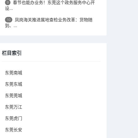
春节也能办业务！东莞这个政务服务中心开
9
设...
凤岗海关推进属地查检业务改革：货物随
10
到、...
栏目索引
东莞南城
东莞东城
东莞莞城
东莞万江
东莞虎门
东莞长安