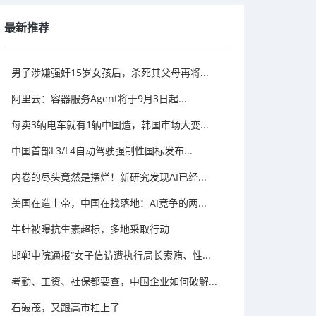
最新推荐
男子涉嫌强奸15岁女孩后，杀死其父母再将...
阿里云：容器服务Agent将于9月3日起...
每卖3辆电车就有1辆中国造，韩国市场大变...
中国首部L3/L4自动驾驶强制性国标发布...
内卷的尽头竟然是摆烂！新研究发现AI已经...
美国在造上帝，中国在找落地：AI竞争的两...
牛蛙被曝抗生素超标，多地采取行动
邯郸中院通报“女子信访遭执行局长索贿、性...
考勤、工资、社保都要查，中国企业如何破解...
石破茂，又跟高市杠上了