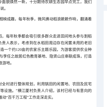
今面貌焕然一新，十分期待农耕生态园早点完工，我们
姨说。
相映成趣，每年秋季，微风拂动稻浪簌簌作响，翻涌着
水稻，每年秋季都会吸引很多群众走进田间地头参与割稻
负责人表示，考虑到在水稻田周边存在闲置未用的老旧
造一个约120亩的农家乐主题乐园，为游客提供农业种
与李任之故居红色教育基地、隐贤山庄串联成珠，打造
旅游地。
对全村进行整体规划，利用锅田的闲置地、农田及民宅
等设施。”横江厦村负责人介绍，该村已经与有意向的
动“百千万工程”工作走深走实。