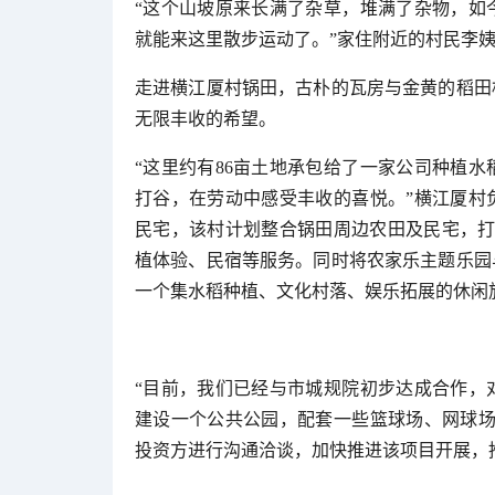
“这个山坡原来长满了杂草，堆满了杂物，如
就能来这里散步运动了。”家住附近的村民李
走进横江厦村锅田，古朴的瓦房与金黄的稻田
无限丰收的希望。
“这里约有86亩土地承包给了一家公司种植
打谷，在劳动中感受丰收的喜悦。”横江厦村
民宅，该村计划整合锅田周边农田及民宅，打
植体验、民宿等服务。同时将农家乐主题乐园
一个集水稻种植、文化村落、娱乐拓展的休闲
“目前，我们已经与市城规院初步达成合作，
建设一个公共公园，配套一些篮球场、网球场
投资方进行沟通洽谈，加快推进该项目开展，推