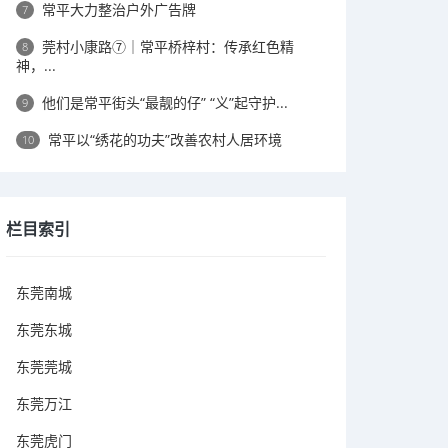
常平大力整治户外广告牌
7
莞村小康路⑦｜常平桥梓村：传承红色精
8
神，...
他们是常平街头“最靓的仔” “义”起守护...
9
常平以“绣花的功夫”改善农村人居环境
10
栏目索引
东莞南城
东莞东城
东莞莞城
东莞万江
东莞虎门