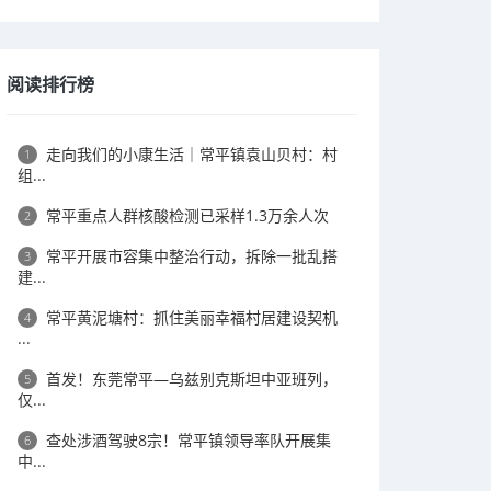
阅读排行榜
走向我们的小康生活｜常平镇袁山贝村：村
1
组...
常平重点人群核酸检测已采样1.3万余人次
2
常平开展市容集中整治行动，拆除一批乱搭
3
建...
常平黄泥塘村：抓住美丽幸福村居建设契机
4
...
首发！东莞常平—乌兹别克斯坦中亚班列，
5
仅...
查处涉酒驾驶8宗！常平镇领导率队开展集
6
中...