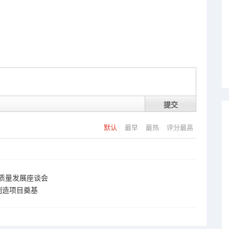
提交
默认
最早
最热
评分最高
质量发展座谈会
制造项目奠基