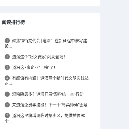
阅读排行榜
聚焦镇街党代会|道滘：在新征程中谱写建
1
设...
道滘这个“妇女微家”闪亮登场！
2
道滘这7家企业“上榜”了！
3
有颜值有内涵！道滘两个新时代文明实践站
4
正...
湿粉隐患多？道滘开展“湿粉统一查”行动
5
来道滘免费学技能！下一个“粤菜师傅”会是...
6
道滘这里将增设临时摆卖区，提供摊位90
7
个...