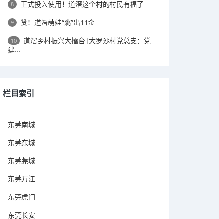
正式投入使用！道滘这个村的村民有福了
8
赞！道滘萌娃“跳”出11金
9
道滘乡村振兴大擂台|大罗沙村党总支：党
10
建...
栏目索引
东莞南城
东莞东城
东莞莞城
东莞万江
东莞虎门
东莞长安