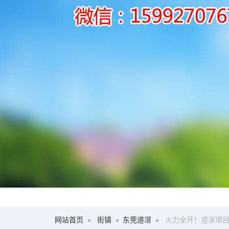
网站首页
街镇
东莞道滘
火力全开！道滘项目