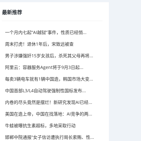
最新推荐
一个月内七起“AI越狱”事件，性质已经悄...
周末打虎！退休1年后，宋致远被查
男子涉嫌强奸15岁女孩后，杀死其父母再将...
阿里云：容器服务Agent将于9月3日起...
每卖3辆电车就有1辆中国造，韩国市场大变...
中国首部L3/L4自动驾驶强制性国标发布...
内卷的尽头竟然是摆烂！新研究发现AI已经...
美国在造上帝，中国在找落地：AI竞争的两...
牛蛙被曝抗生素超标，多地采取行动
邯郸中院通报“女子信访遭执行局长索贿、性...