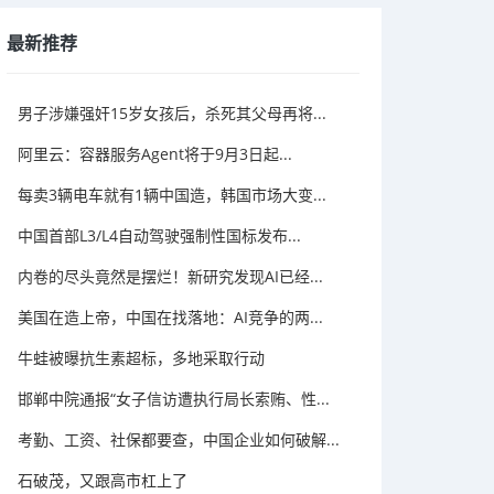
最新推荐
男子涉嫌强奸15岁女孩后，杀死其父母再将...
阿里云：容器服务Agent将于9月3日起...
每卖3辆电车就有1辆中国造，韩国市场大变...
中国首部L3/L4自动驾驶强制性国标发布...
内卷的尽头竟然是摆烂！新研究发现AI已经...
美国在造上帝，中国在找落地：AI竞争的两...
牛蛙被曝抗生素超标，多地采取行动
邯郸中院通报“女子信访遭执行局长索贿、性...
考勤、工资、社保都要查，中国企业如何破解...
石破茂，又跟高市杠上了