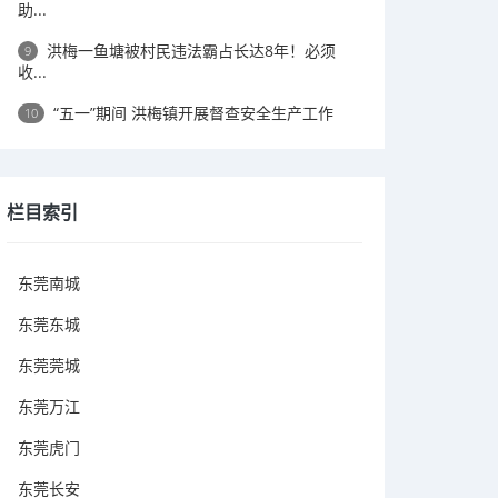
助...
洪梅一鱼塘被村民违法霸占长达8年！必须
9
收...
“五一”期间 洪梅镇开展督查安全生产工作
10
栏目索引
东莞南城
东莞东城
东莞莞城
东莞万江
东莞虎门
东莞长安