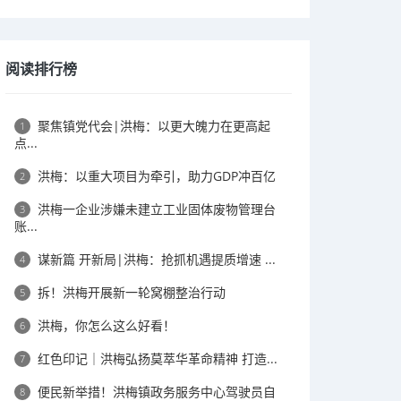
阅读排行榜
聚焦镇党代会|洪梅：以更大魄力在更高起
1
点...
洪梅：以重大项目为牵引，助力GDP冲百亿
2
洪梅一企业涉嫌未建立工业固体废物管理台
3
账...
谋新篇 开新局|洪梅：抢抓机遇提质增速 ...
4
拆！洪梅开展新一轮窝棚整治行动
5
洪梅，你怎么这么好看！
6
​红色印记｜洪梅弘扬莫萃华革命精神 打造...
7
便民新举措！洪梅镇政务服务中心驾驶员自
8