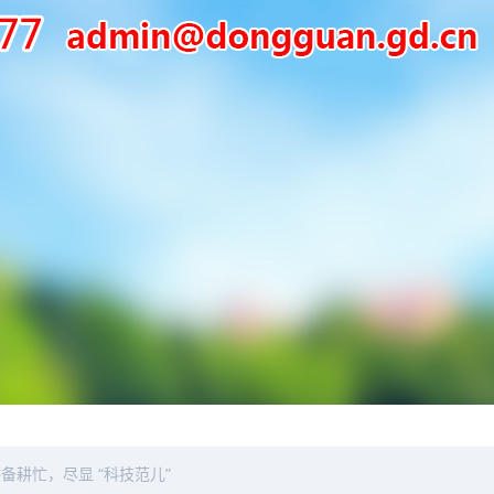
备耕忙，尽显 “科技范儿”