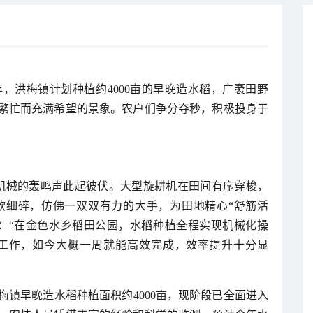
，洪梅镇计划种植约4000亩的早晚造水稻，广袤田野
繁忙而充满希望的景象。农户们争分夺秒，积极投身于
。
，机械的轰鸣声此起彼伏。大型旋耕机在田间有序穿梭，
软细碎，仿佛一双双有力的大手，为田地精心“舒筋活
：“在金色水乡稻田公园，水稻种植全程实现机械化操
工作，如今大概一周就能高效完成，效率提升十分显
镇早晚造水稻种植面积约4000亩，现阶段已全面进入