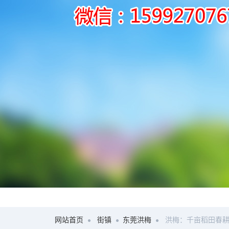
网站首页
街镇
东莞洪梅
洪梅：千亩稻田春耕