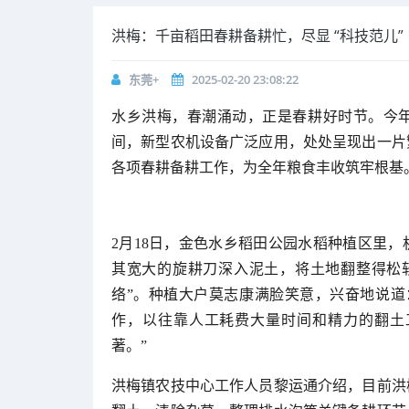
洪梅：千亩稻田春耕备耕忙，尽显 “科技范儿”
东莞+
2025-02-20 23:08:22
水乡洪梅，春潮涌动，正是春耕好时节。今年
间，新型农机设备广泛应用，处处呈现出一片
各项春耕备耕工作，为全年粮食丰收筑牢根基
2月18日，金色水乡稻田公园水稻种植区里
其宽大的旋耕刀深入泥土，将土地翻整得松
络”。种植大户莫志康满脸笑意，兴奋地说道
作，以往靠人工耗费大量时间和精力的翻土
著。”
洪梅镇农技中心工作人员黎运通介绍，目前洪梅