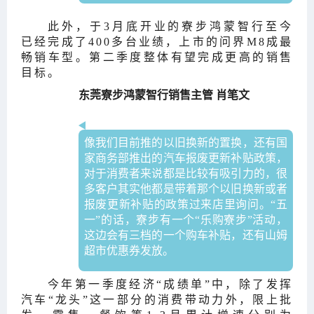
此外，于3月底开业的寮步鸿蒙智行至今
已经完成了400多台业绩，上市的问界M8成最
畅销车型。第二季度整体有望完成更高的销售
目标。
东莞寮步鸿蒙智行销售主管 肖笔文
像我们目前推的以旧换新的置换，还有国
家商务部推出的汽车报废更新补贴政策，
对于消费者来说都是比较有吸引力的，很
多客户其实他都是带着那个以旧换新或者
报废更新补贴的政策过来店里询问。“五
一”的话，寮步有一个“乐购寮步”活动，
这边会有三档的一个购车补贴，还有山姆
超市优惠券发放。
今年第一季度经济“成绩单”中，除了发挥
汽车“龙头”这一部分的消费带动力外，限上批