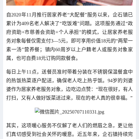
自2020年11月推行居家养老“大配餐”服务以来，企石镇已
累计为409名老人解决了“吃饭难”问题。这项服务通过“政
府资助+市慈善会资助+个人承担”的模式，让居家养老服
务对象每餐仅需支付3—5元，即可享用价值18元的“两荤一
素一汤”营养餐；镇内60周岁以上户籍老人或服务对象家
属，也可自费18元订购同款餐食。
每日上午11点，送餐员准时带着分装在不锈钢保温餐盒中
的热饭热菜逐户配送，确保老人吃上热乎饭。94岁的刘婆
婆作为居家养老服务对象，边吃边点赞：“现在很好，有人
打扫，又有人做好饭菜送过来，现在的老人真的很幸福。”
其实，这项暖心服务不仅解了老人们的燃眉之急，更让他
们真切感受到社会关怀的暖意。近五年来，企石镇持续完