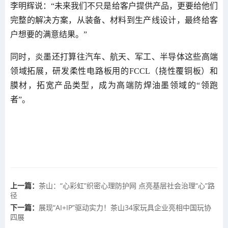
李明辉说：“未来我们不只是给客户提供产品，更要给他们
完整的解决方案，从装备、材料到生产线设计，最终给客
户想要的满意结果。”
同时，炎墨还打算往汽车、航天、军工、半导体这些高端
领域拓展，研发柔性电路板用的FCCL（挠性覆铜板）和
膜材，拓宽产品类型，成为高端防焊油墨领域的“领跑
者”。
上一篇：
茶山：“心彩虹”织密心理防护网 点亮基层社会治理“心”路
径
下一篇：
展现“AI+IP”驱动实力！茶山34家玩具企业亮相中国玩协
四展