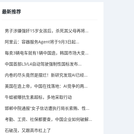
最新推荐
男子涉嫌强奸15岁女孩后，杀死其父母再将...
阿里云：容器服务Agent将于9月3日起...
每卖3辆电车就有1辆中国造，韩国市场大变...
中国首部L3/L4自动驾驶强制性国标发布...
内卷的尽头竟然是摆烂！新研究发现AI已经...
美国在造上帝，中国在找落地：AI竞争的两...
牛蛙被曝抗生素超标，多地采取行动
邯郸中院通报“女子信访遭执行局长索贿、性...
考勤、工资、社保都要查，中国企业如何破解...
石破茂，又跟高市杠上了