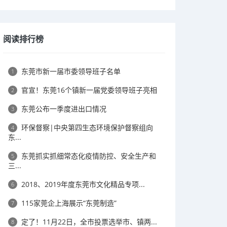
阅读排行榜
东莞市新一届市委领导班子名单
1
官宣！东莞16个镇新一届党委领导班子亮相
2
东莞公布一季度进出口情况
3
环保督察|中央第四生态环境保护督察组向
4
东...
东莞抓实抓细常态化疫情防控、安全生产和
5
三...
2018、2019年度东莞市文化精品专项...
6
115家莞企上海展示“东莞制造”
7
定了！11月22日，全市投票选举市、镇两...
8