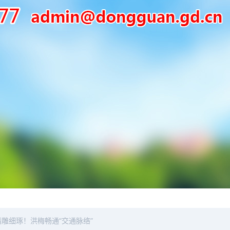
精雕细琢！洪梅畅通“交通脉络”