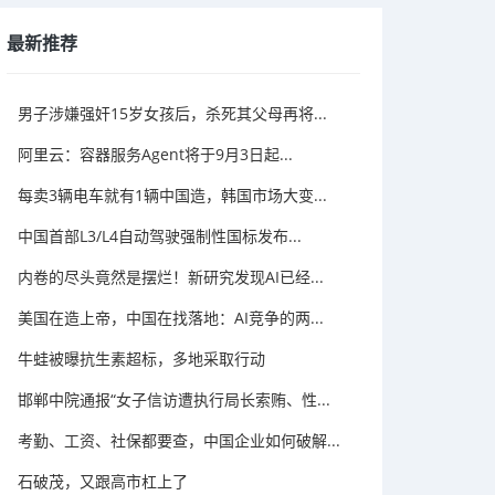
最新推荐
男子涉嫌强奸15岁女孩后，杀死其父母再将...
阿里云：容器服务Agent将于9月3日起...
每卖3辆电车就有1辆中国造，韩国市场大变...
中国首部L3/L4自动驾驶强制性国标发布...
内卷的尽头竟然是摆烂！新研究发现AI已经...
美国在造上帝，中国在找落地：AI竞争的两...
牛蛙被曝抗生素超标，多地采取行动
邯郸中院通报“女子信访遭执行局长索贿、性...
考勤、工资、社保都要查，中国企业如何破解...
石破茂，又跟高市杠上了