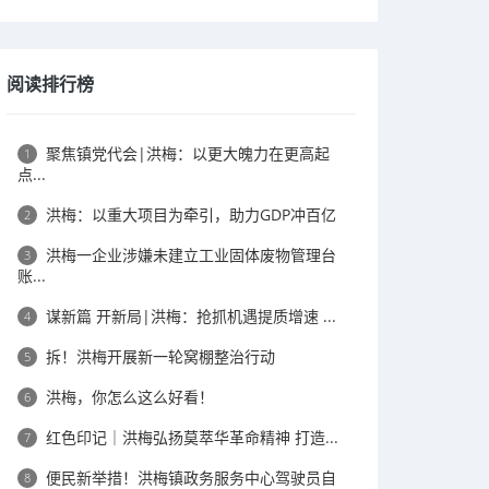
阅读排行榜
聚焦镇党代会|洪梅：以更大魄力在更高起
1
点...
洪梅：以重大项目为牵引，助力GDP冲百亿
2
洪梅一企业涉嫌未建立工业固体废物管理台
3
账...
谋新篇 开新局|洪梅：抢抓机遇提质增速 ...
4
拆！洪梅开展新一轮窝棚整治行动
5
洪梅，你怎么这么好看！
6
​红色印记｜洪梅弘扬莫萃华革命精神 打造...
7
便民新举措！洪梅镇政务服务中心驾驶员自
8