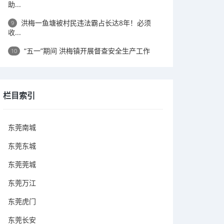
助...
洪梅一鱼塘被村民违法霸占长达8年！必须
9
收...
“五一”期间 洪梅镇开展督查安全生产工作
10
栏目索引
东莞南城
东莞东城
东莞莞城
东莞万江
东莞虎门
东莞长安