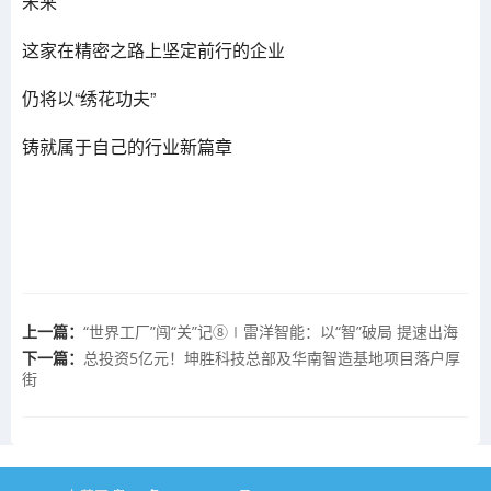
未来
这家在精密之路上坚定前行的企业
仍将以“绣花功夫”
铸就属于自己的行业新篇章
上一篇：
“世界工厂”闯“关”记⑧∣雷洋智能：以“智”破局 提速出海
下一篇：
总投资5亿元！坤胜科技总部及华南智造基地项目落户厚
街