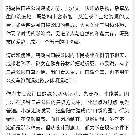
鹤湖围口袋公园建成之前，此处是一块堆放杂物，杂草丛
生的荒废地，既影响市容市貌，又造成了土地资源的浪
费。如今鹤湖围口袋公园的建成，大大美化了周边环境，
体现了时代的潮流感，促进了人与自然的和谐共存，深受
市民爱戴，成为一个新晋的打卡点。
清晨和傍晚，鹤湖围口袋公园内市民或坐在树荫下聊天，
或带着孙子、孙女在健身器材前嬉戏玩耍。市民说，有了
口袋公园可真方便，出门看风景，门口遛个弯，再不用坐
公交车跑到远处散步休闲运动了。
作为市民家门口的绿色活动场地，先要净，才能美。因
此，在多种口袋公园的建设方式中，“化黑点为绿点”最为
普遍。小编走访发现，这些陆续建成的“口袋公园”、街头
绿地，不仅颜值高，而且因地制宜，见缝插绿，虽然不一
定都是那么精美，但从设计到施工，都力求在现有条件下