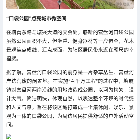
“口袋公园
”
点亮城市微空间
在塘莆东路与塘兴大道的交会处，崭新的营盘河口袋公园
虽然公园面积不大，但坐凳、健身器材等一应俱全，花木
景观连点成线，汇点成面，为辖区居民带来近在咫尺的幸
福感。
据了解，营盘河口袋公园的前身是一片杂草丛生、营盘河
岸边荒废的闲置地。在实施“百千万工程”的过程中，塘厦
镇对营盘河两岸沿线的用地改造成公园，以河为构架，设
计大气，简洁明快，体现自然，以表达整个环境的时代感
和人文气息，旨在将该区域打造成一个集休闲、娱乐、景
观为一体的口袋公园，为周边居民提供舒适的户外活动空
间。