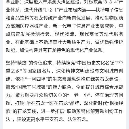
李亚鹏：深度融入粤港澳大湾区建设，对标东莞“8+8+4”产
业体系，迭代升级“1+2+1”产业布局内涵——扶持电子信息
和食品饮料等石龙传统产业向新向优发展，推动生物医药
及高端医疗器械产业、新一代电子信息产业集聚成势，重
点培育发展检测检验、现代物流、现代商贸等现代服务
业，在此基础上不断培育壮大新质生产力，做优做强传统
动能，加快构建具有石龙特色的现代化产业体系。
坚持“精致”的价值追求，持续擦亮“中国历史文化名镇”“举
重之乡”等国家级名片，深化精神文明建设与文明城市创
建，依托“一河四埠”的生态禀赋纵深推进绿美石龙建设，
擦亮“国际宜居城镇”的魅力底色，全面提升城市综合承载
力。聚力解决群众热切关心的“一老一小”、停车治理等问
题，打响“学在石龙”“医在石龙”品牌，深化新时代“枫桥经
验”的石龙实践，进一步拓展“联动预警化解劳动纠纷工作
法”，建设更高水平平安石龙、法治石龙。