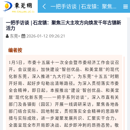
一把手访谈 |石龙镇：聚焦三大主攻方向焕发千年古镇新活力
一把手访谈 |石龙镇：聚焦三大主攻方向焕发千年古镇新
活力
东莞+
2026-01-12 09:26:21
编者按
1月5日，市委十五届十一次全会暨市委经济工作会议召
开。会议提出，加快建设“智创优品、和美宜居”的现代
化新东莞，深入推进“九大行动”，为东莞“十五五”时期
开好局、起好步勾勒出清晰路径。为深入贯彻落实市委
全会精神，即日起，本报推出“建设‘智创优品、和美宜
居’现代化新东莞——一把手系列访谈”，深入市直有关
部门及各镇街（园区）开展一线调研采访，聚焦各地各
部门结合实际、因地制宜，贯彻落实全会精神的思路举
措与实际成效，进一步凝聚发展共识、汇聚实干合力，
全面呈现全市开局即决战、起步即冲刺的昂扬态势。敬