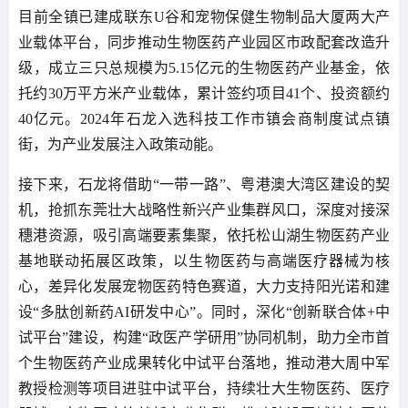
目前全镇已建成联东U谷和宠物保健生物制品大厦两大产
业载体平台，同步推动生物医药产业园区市政配套改造升
级，成立三只总规模为5.15亿元的生物医药产业基金，依
托约30万平方米产业载体，累计签约项目41个、投资额约
40亿元。2024年石龙入选科技工作市镇会商制度试点镇
街，为产业发展注入政策动能。
接下来，石龙将借助“一带一路”、粤港澳大湾区建设的契
机，抢抓东莞壮大战略性新兴产业集群风口，深度对接深
穗港资源，吸引高端要素集聚，依托松山湖生物医药产业
基地联动拓展区政策，以生物医药与高端医疗器械为核
心，差异化发展宠物医药特色赛道，大力支持阳光诺和建
设“多肽创新药AI研发中心”。同时，深化“创新联合体+中
试平台”建设，构建“政医产学研用”协同机制，助力全市首
个生物医药产业成果转化中试平台落地，推动港大周中军
教授检测等项目进驻中试平台，持续壮大生物医药、医疗