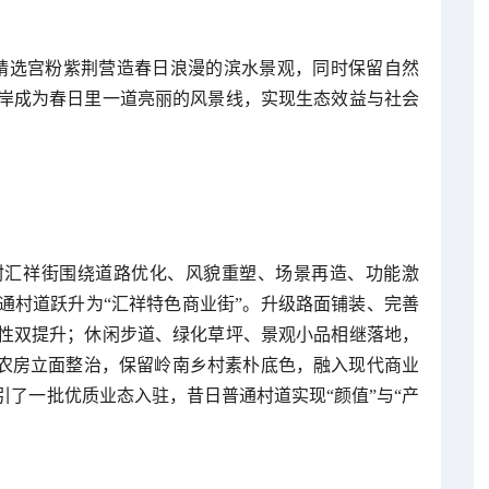
，精选宫粉紫荆营造春日浪漫的滨水景观，同时保留自然
岸成为春日里一道亮丽的风景线，实现生态效益与社会
村汇祥街围绕道路优化、风貌重塑、场景再造、功能激
通村道跃升为“汇祥特色商业街”。升级路面铺装、完善
性双提升；休闲步道、绿化草坪、景观小品相继落地，
街农房立面整治，保留岭南乡村素朴底色，融入现代商业
了一批优质业态入驻，昔日普通村道实现“颜值”与“产