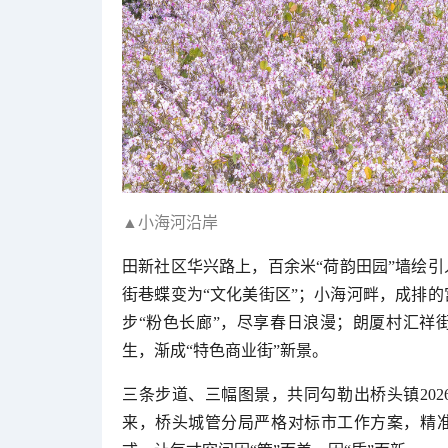
▲小海河沿岸
田新社区华兴路上，百余米“荷韵田园”墙绘
街巷蝶变为“文化美街区”；小海河畔，成排
步“粉色长廊”，尽享春日浪漫；朗厦村汇祥
生，渐成“特色商业街”新景。
三条步道、三幅图景，共同勾勒出桥头镇20
来，桥头城管分局严格对标市工作方案，精准