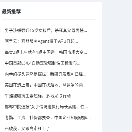
最新推荐
男子涉嫌强奸15岁女孩后，杀死其父母再将...
阿里云：容器服务Agent将于9月3日起...
每卖3辆电车就有1辆中国造，韩国市场大变...
中国首部L3/L4自动驾驶强制性国标发布...
内卷的尽头竟然是摆烂！新研究发现AI已经...
美国在造上帝，中国在找落地：AI竞争的两...
牛蛙被曝抗生素超标，多地采取行动
邯郸中院通报“女子信访遭执行局长索贿、性...
考勤、工资、社保都要查，中国企业如何破解...
石破茂，又跟高市杠上了