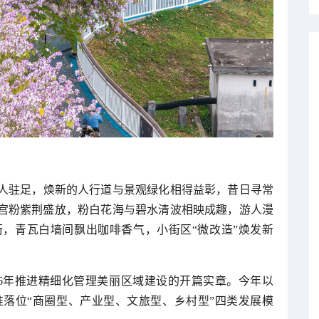
引人驻足，焕新的人行道与景观绿化相得益彰，昔日寻常
的宫粉紫荆盛放，粉白花海与碧水清波相映成趣，游人漫
街，青瓦白墙间飘出咖啡香气，小街区“微改造”焕发新
26年推进精细化管理美丽区域建设的开篇实章。今年以
落位“商圈型、产业型、文旅型、乡村型”四类发展模