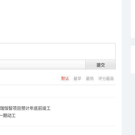
提交
默认
最早
最热
评分最高
头瑞恒智项目预计年底前竣工
园一期动工