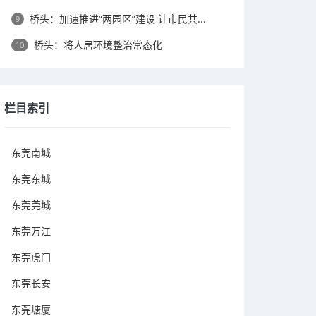
桥头：​加速推进“两园区”建设 让市民共...
9
桥头：将人居环境整治常态化
10
栏目索引
东莞南城
东莞东城
东莞莞城
东莞万江
东莞虎门
东莞长安
东莞塘厦