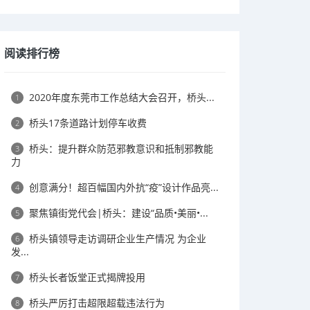
阅读排行榜
2020年度东莞市工作总结大会召开，桥头...
1
桥头17条道路计划停车收费
2
桥头：提升群众防范邪教意识和抵制邪教能
3
力
创意满分！超百幅国内外抗“疫”设计作品亮...
4
聚焦镇街党代会|桥头：建设“品质•美丽•...
5
桥头镇领导走访调研企业生产情况 为企业
6
发...
桥头长者饭堂正式揭牌投用
7
桥头严厉打击超限超载违法行为
8