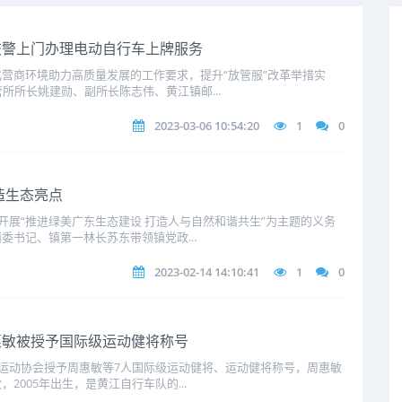
交警上门办理电动自行车上牌服务
营商环境助力高质量发展的工作要求，提升“放管服”改革举措实
所所长姚建勋、副所长陈志伟、黄江镇邮...
2023-03-06 10:54:20
1
0
造生态亮点
开展“推进绿美广东生态建设 打造人与自然和谐共生”为主题的义务
委书记、镇第一林长苏东带领镇党政...
2023-02-14 14:10:41
1
0
惠敏被授予国际级运动健将称号
车运动协会授予周惠敏等7人国际级运动健将、运动健将称号，周惠敏
2005年出生，是黄江自行车队的...