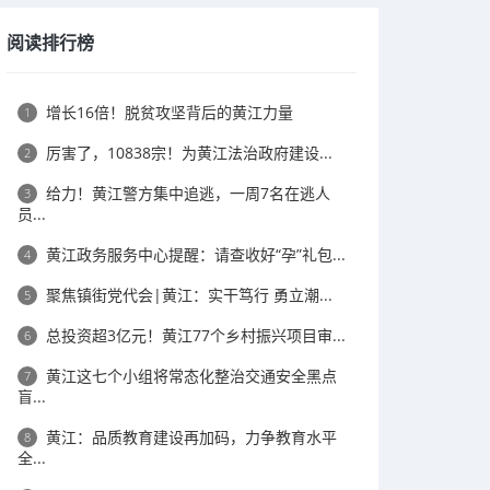
阅读排行榜
增长16倍！脱贫攻坚背后的黄江力量
1
厉害了，10838宗！为黄江法治政府建设...
2
给力！黄江警方集中追逃，一周7名在逃人
3
员...
黄江政务服务中心提醒：请查收好“孕”礼包...
4
​聚焦镇街党代会|黄江：实干笃行 勇立潮...
5
总投资超3亿元！黄江77个乡村振兴项目审...
6
黄江这七个小组将常态化整治交通安全黑点
7
盲...
黄江：品质教育建设再加码，力争教育水平
8
全...