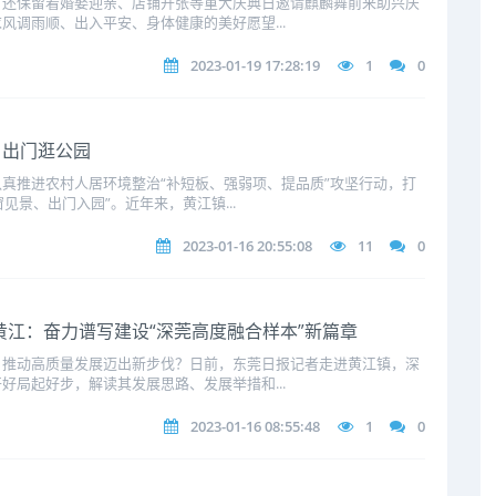
，还保留着婚娶迎亲、店铺开张等重大庆典日邀请麒麟舞前来助兴庆
风调雨顺、出入平安、身体健康的美好愿望...
2023-01-19 17:28:19
1
0
、出门逛公园
真推进农村人居环境整治“补短板、强弱项、提品质”攻坚行动，打
见景、出门入园”。近年来，黄江镇...
2023-01-16 20:55:08
11
0
 黄江：奋力谱写建设“深莞高度融合样本”新篇章
、推动高质量发展迈出新步伐？日前，东莞日报记者走进黄江镇，深
好局起好步，解读其发展思路、发展举措和...
2023-01-16 08:55:48
1
0