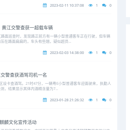
2023-02-11 10:37:08
1
0
人，黄江交警查获一超载车辆
区路面巡查时，发现路正前方有一辆小型普通客车正在行驶，但车辆
压在路面扁扁的，车头有些翘，疑似超员...
2023-02-03 14:38:00
1
0
江交警查获酒驾司机一名
区设卡查酒驾。21时47分，一辆粤E小型普通客车迎面驶来，执勤人
，结果显示其体内酒精含量为7...
2023-01-28 21:26:32
1
0
舞麒麟文化宣传活动