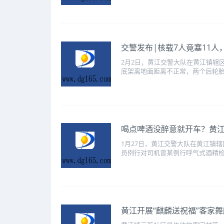
交警发布|核载7人竟塞11
2月2日，黄江交警大队在黄江镇辖
底架离地面距离不正常，两个后轮胎
喝点啤酒没醉意就开车？黄
1月27日，黄江交警大队在黄江镇辖
员例行对司机曾某例行呼气式酒精检测
黄江开展“麒麟送祝福”客家