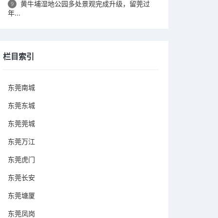
黄牛埔湿地公园多处景观完成升级，留莞过
9
年...
栏目索引
东莞南城
东莞东城
东莞莞城
东莞万江
东莞虎门
东莞长安
东莞塘厦
东莞凤岗