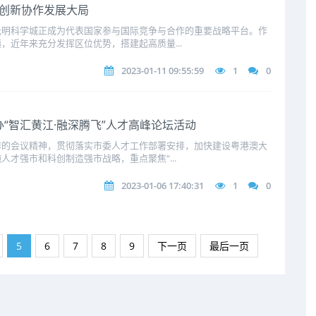
”创新协作发展大局
光明科学城正成为代表国家参与国际竞争与合作的重要战略平台。作
，近年来充分发挥区位优势，搭建起高质量...
2023-01-11 09:55:59
1
0
办“智汇黄江·融深腾飞”人才高峰论坛活动
作的会议精神，贯彻落实市委人才工作部署安排，加快建设粤港澳大
才强市和科创制造强市战略，重点聚焦“...
2023-01-06 17:40:31
1
0
5
6
7
8
9
下一页
最后一页