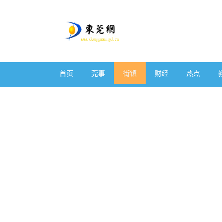
首页
莞事
街镇
财经
热点
体育