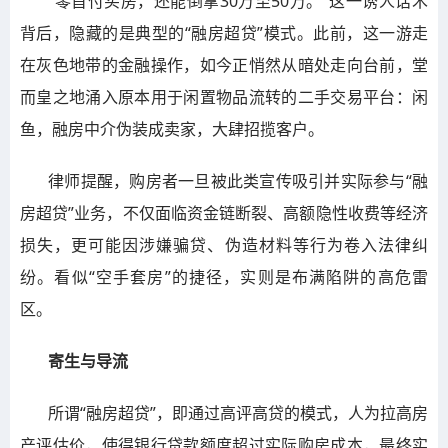
“零首付买房，还能倒拿30万至50万。”这一诱人话术
背后，隐藏的是典型的“融房超贷”模式。此前，这一游走
在灰色地带的金融操作，如今正悄然从暗处走向台前，堂
而皇之地涌入原本用于闲置物品流转的二手交易平台：闲
鱼，融房中介伪装成卖家，大肆招揽客户。
律师提醒，购房者一旦被此类宣传吸引并实际参与“融
房超贷”业务，不仅面临资金链断裂、高额隐性收费等经济
损失，更可能因涉嫌骗贷、伪造材料等行为卷入法律纠
纷。看似“空手套房”的捷径，实则是布满陷阱的高危雷
区。
寄生与导流
所谓“融房超贷”，即通过高评高贷的模式，人为拉高房
产评估价，使得银行贷款额度超过实际购房成本，最终实