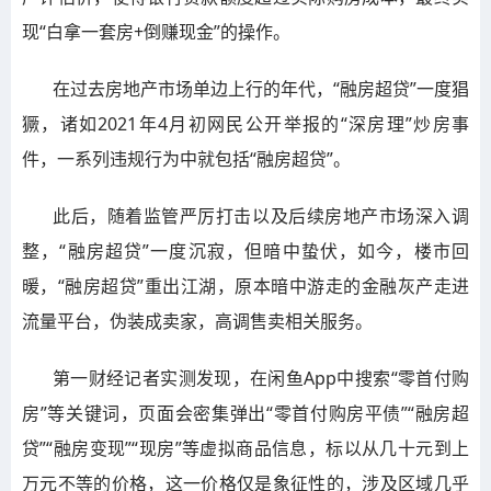
现“白拿一套房+倒赚现金”的操作。
在过去房地产市场单边上行的年代，“融房超贷”一度猖
獗，诸如2021年4月初网民公开举报的“深房理”炒房事
件，一系列违规行为中就包括“融房超贷”。
此后，随着监管严厉打击以及后续房地产市场深入调
整，“融房超贷”一度沉寂，但暗中蛰伏，如今，楼市回
暖，“融房超贷”重出江湖，原本暗中游走的金融灰产走进
流量平台，伪装成卖家，高调售卖相关服务。
第一财经记者实测发现，在闲鱼App中搜索“零首付购
房”等关键词，页面会密集弹出“零首付购房平债”“融房超
贷”“融房变现”“现房”等虚拟商品信息，标以从几十元到上
万元不等的价格，这一价格仅是象征性的，涉及区域几乎