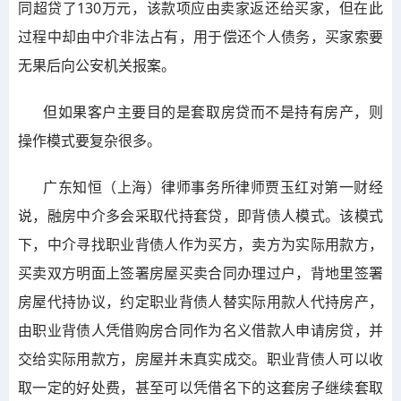
同超贷了130万元，该款项应由卖家返还给买家，但在此
过程中却由中介非法占有，用于偿还个人债务，买家索要
无果后向公安机关报案。
但如果客户主要目的是套取房贷而不是持有房产，则
操作模式要复杂很多。
广东知恒（上海）律师事务所律师贾玉红对第一财经
说，融房中介多会采取代持套贷，即背债人模式。该模式
下，中介寻找职业背债人作为买方，卖方为实际用款方，
买卖双方明面上签署房屋买卖合同办理过户，背地里签署
房屋代持协议，约定职业背债人替实际用款人代持房产，
由职业背债人凭借购房合同作为名义借款人申请房贷，并
交给实际用款方，房屋并未真实成交。职业背债人可以收
取一定的好处费，甚至可以凭借名下的这套房子继续套取