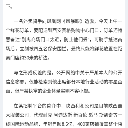
下。
一名外卖骑手向凤凰网《风暴眼》透露，今天上午一
个鲜花订单，要配送到西安赛格购物中心门口，订单还特
意备注“别离商场门口太近，防止他们丢”，可骑手抵达商
场后，立刻被四五名保安围拦，最终只能将鲜花放置在距
离门店约30米的桥边。
与之形成反差的是，公开网络中关于严某本人的公开
信息寥寥，仅能检索到他出席部分本地行业活动的零星画
面，但严某执掌的企业体量实则不容小觑。
在某招聘平台的简介中，陕西利和公司是目前陕西最
大服装公司，代理耐克 阿迪达斯 新百伦 彪马 斯凯奇等一
线国际运动品牌，年销售额8.5亿，400家店铺覆盖整个陕