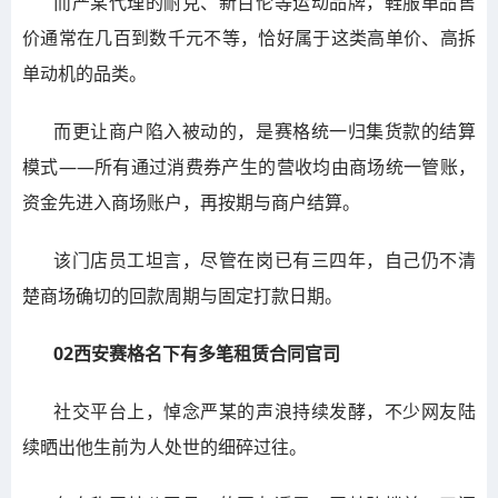
而严某代理的耐克、新百伦等运动品牌，鞋服单品售
价通常在几百到数千元不等，恰好属于这类高单价、高拆
单动机的品类。
而更让商户陷入被动的，是赛格统一归集货款的结算
模式——所有通过消费券产生的营收均由商场统一管账，
资金先进入商场账户，再按期与商户结算。
该门店员工坦言，尽管在岗已有三四年，自己仍不清
楚商场确切的回款周期与固定打款日期。
02西安赛格名下有多笔租赁合同官司
社交平台上，悼念严某的声浪持续发酵，不少网友陆
续晒出他生前为人处世的细碎过往。