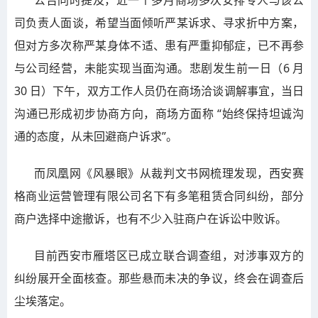
司负责人面谈，希望当面倾听严某诉求、寻求折中方案，
但对方多次称严某身体不适、患有严重抑郁症，已不再参
与公司经营，未能实现当面沟通。悲剧发生前一日（6 月
30 日）下午，双方工作人员仍在商场洽谈调解事宜，当日
沟通已形成初步协商方向，商场方面称 “始终保持坦诚沟
通的态度，从未回避商户诉求”。
而凤凰网《风暴眼》从裁判文书网梳理发现，西安赛
格商业运营管理有限公司名下有多笔租赁合同纠纷，部分
商户选择中途撤诉，也有不少入驻商户在诉讼中败诉。
目前西安市雁塔区已成立联合调查组，对涉事双方的
纠纷展开全面核查。那些悬而未决的争议，终会在调查后
尘埃落定。