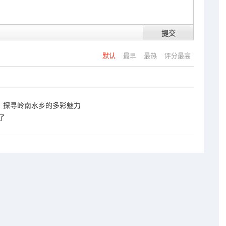
提交
默认
最早
最热
评分最高
，探寻岭南水乡的多彩魅力
了