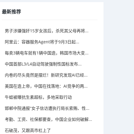
最新推荐
男子涉嫌强奸15岁女孩后，杀死其父母再将...
阿里云：容器服务Agent将于9月3日起...
每卖3辆电车就有1辆中国造，韩国市场大变...
中国首部L3/L4自动驾驶强制性国标发布...
内卷的尽头竟然是摆烂！新研究发现AI已经...
美国在造上帝，中国在找落地：AI竞争的两...
牛蛙被曝抗生素超标，多地采取行动
邯郸中院通报“女子信访遭执行局长索贿、性...
考勤、工资、社保都要查，中国企业如何破解...
石破茂，又跟高市杠上了