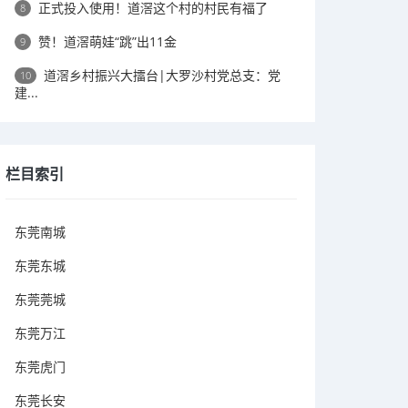
正式投入使用！道滘这个村的村民有福了
8
赞！道滘萌娃“跳”出11金
9
道滘乡村振兴大擂台|大罗沙村党总支：党
10
建...
栏目索引
东莞南城
东莞东城
东莞莞城
东莞万江
东莞虎门
东莞长安