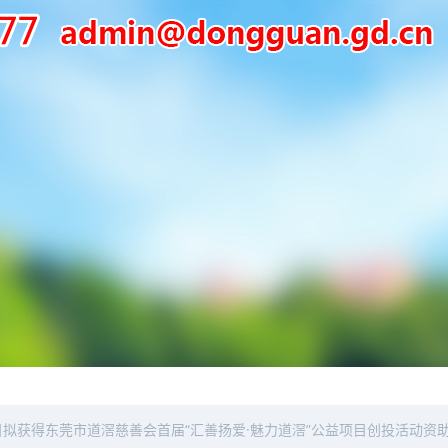
目拟获得东莞市道滘慈善会首届“汇善扬爱·魅力道滘”公益项目创投活动资