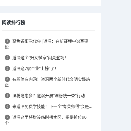
阅读排行榜
聚焦镇街党代会|道滘：在新征程中谱写建
1
设...
道滘这个“妇女微家”闪亮登场！
2
道滘这7家企业“上榜”了！
3
有颜值有内涵！道滘两个新时代文明实践站
4
正...
湿粉隐患多？道滘开展“湿粉统一查”行动
5
来道滘免费学技能！下一个“粤菜师傅”会是...
6
道滘这里将增设临时摆卖区，提供摊位90
7
个...