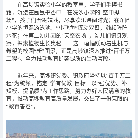
在高埗镇实验小学的教室里，学子们手捧书
籍，沉浸在氤氲书香中；在冼沙小学的“空中操
场”，孩子们奔跑嬉戏，尽享欢乐课间时光；在东圃
小学的恒温游泳池，“小飞鱼”挥动双臂，溅起阵阵
水花；在第二幼儿园的“天空农场”，幼儿们俯身观
察，探索植物生长奥秘……这一幅幅跃动着生机与
希望的校园“新”图景，正是高埗镇深入推进“百千万
工程”、全力推动教育扩容提质的生动写照。
近年来，高埗镇党委、镇政府坚持以“百千万工
程”为统领，锚定“学有优教”目标，以“强优势、补
短板、提品质”为工作思路，努力办好人民满意的教
育，推动高埗教育高质量发展，交出了一份亮眼的
“教育答卷”。