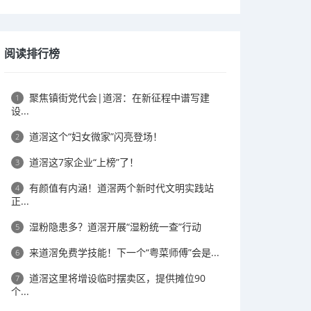
阅读排行榜
聚焦镇街党代会|道滘：在新征程中谱写建
1
设...
道滘这个“妇女微家”闪亮登场！
2
道滘这7家企业“上榜”了！
3
有颜值有内涵！道滘两个新时代文明实践站
4
正...
湿粉隐患多？道滘开展“湿粉统一查”行动
5
来道滘免费学技能！下一个“粤菜师傅”会是...
6
道滘这里将增设临时摆卖区，提供摊位90
7
个...