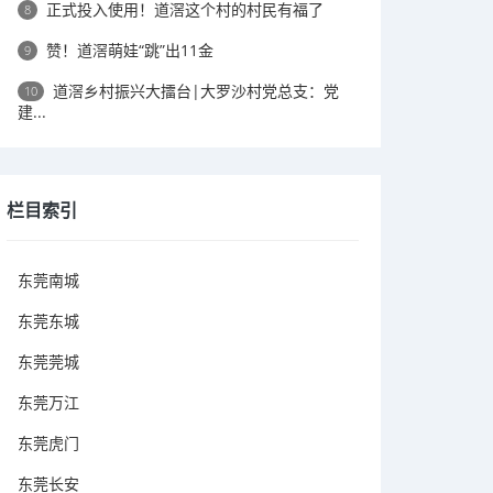
正式投入使用！道滘这个村的村民有福了
8
赞！道滘萌娃“跳”出11金
9
道滘乡村振兴大擂台|大罗沙村党总支：党
10
建...
栏目索引
东莞南城
东莞东城
东莞莞城
东莞万江
东莞虎门
东莞长安