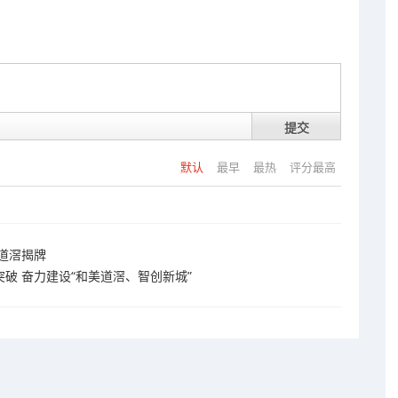
提交
默认
最早
最热
评分最高
道滘揭牌
破 奋力建设“和美道滘、智创新城”