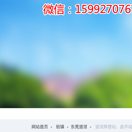
网站首页
街镇
东莞道滘
道滘厚德站、昌平站