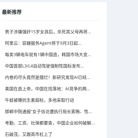
最新推荐
男子涉嫌强奸15岁女孩后，杀死其父母再将...
阿里云：容器服务Agent将于9月3日起...
每卖3辆电车就有1辆中国造，韩国市场大变...
中国首部L3/L4自动驾驶强制性国标发布...
内卷的尽头竟然是摆烂！新研究发现AI已经...
美国在造上帝，中国在找落地：AI竞争的两...
牛蛙被曝抗生素超标，多地采取行动
邯郸中院通报“女子信访遭执行局长索贿、性...
考勤、工资、社保都要查，中国企业如何破解...
石破茂，又跟高市杠上了