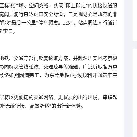
区标识清晰、空间充裕，实现“即上即走”的快接快送服
宽阔，骑行直达站口安全舒适；三是规划充足规范的非
解决“最后一公里”停车顾虑。此外，站点周边人行道铺
新窗口。
地铁、交通等部门反复论证方案，并赴深圳实地考察汲
协同解决管线迁改、交通疏导等难题，广泛听取各方意
最终如期圆满完工，为东莞地铁1号线顺利开通筑牢基
滘将以更便捷的交通网络、更优质的出行环境，串联起
到“无缝衔接、高效舒适”的出行新体验。