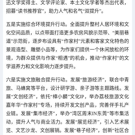
迅文学奖得主、文学评论家、本土文化学者等杰出代表，
招募“读书推荐官”，助力人气和名气“双提升”。
五是实施综合环境提升行动。全面提升整村人居环境和文
化空间品质，以点带面打造更多农房风貌示范带、“美丽巷
道”示范街，逐步布设具有“作家村”元素和客家文化特色的
景观造型、雕塑小品等，为作家们提供一个休闲放松的环
境，为群众提供与作家“相遇”的机会，推动“作家村”的文
学滋养力和文化影响力逐步提升。
六是实施文旅融合提升行动。发展“旅游经济”，联合中青
旅、马蜂窝等平台，设计研学游、亲子游等主题路线。发
展“文创经济”，依托“樟小麟”文化IP，举办荔枝旅游文化
嘉年华“作家村”专场，持续开发文创产品，完善伴手礼产
业链。发展“集市经济”，举办“湾区周末IN东莞”等市集活
动，提升人气与商业活力。发展“展览经济”，引入艺术展
览、文艺沙龙、文创展销。发展“巷子经济”，创新“社区合