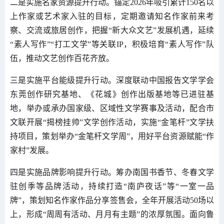
二是实施名家资源提升行动。锚定2026年吸引累计150名以
上作家或艺术家入驻的目标，定期邀请知名作家前来考
察、交流或旅居创作，把握“新大众文艺”发展机遇，延续
“素人写作”“打工文学”等关联IP，积极培育“素人写作”队
伍，推动文艺创作百花齐放。
三是实施平台能级提升行动。深度联动中国报告文学学会
东莞创作研究基地、《花城》创作出版基地等已进驻基
地，举办或承办国家级、区域性文学赛事及活动，配合市
文联开展“揭榜挂帅”文学创作活动，实施“金笔杆”文学扶
持项目，策划举办“金笔杆文学周”，用好平台资源赋能“作
家村”发展。
四是实施品牌影响提升行动。筹办南国书香节、冬春文学
驻创季等品牌活动，持续打造“南庐夜话”等“一室一品
牌”，策划知名作家作品分享签售会，全年开展活动50场以
上，形成“周周有活动、月月有主题”的浓厚氛围。面向鲁