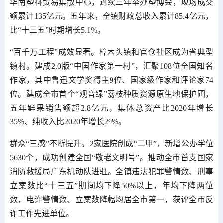
华南塑料贸易集散中心，连续三年举办塑博会，现场成交
额累计135亿元。五年来，全镇财政总收入累计85.4亿元，
比“十三五”时期增长5.1%。
“百千万工程”成效显著。樟木头镇和官仓社区成为省典型
镇村。建成2.0版“中国作家第一村”，汇聚108位全国知名
作家，其中鲁迅文学奖得主9位、国家级作家和评论家74
位。建成全市首个“观音绿”荔枝种质资源原生地保护圃，
五年鲜果销售额超2.8亿元。集体总资产比2020年增长
35%、纯收入比2020年增长29%。
群众“三感”不断提升。2家医院创成“二甲”，新增公办学位
5630个，成功创建全国“敬老文明号”。推动全市首支国家
消防救援局广东机动队进驻。全镇违法犯罪警情数、刑事
立案数比“十三五”期间均下降50%以上，年均下降两位
数，电诈警情数、立案数降幅均居全市第一，获评全市反
诈工作先进单位。