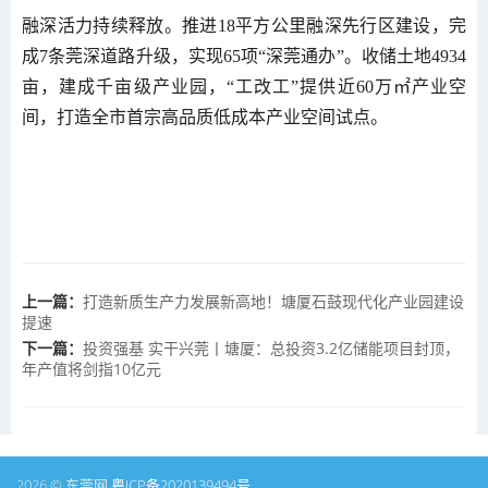
融深活力持续释放。推进18平方公里融深先行区建设，完
成7条莞深道路升级，实现65项“深莞通办”。收储土地4934
亩，建成千亩级产业园，“工改工”提供近60万㎡产业空
间，打造全市首宗高品质低成本产业空间试点。
上一篇：
打造新质生产力发展新高地！塘厦石鼓现代化产业园建设
提速
下一篇：
投资强基 实干兴莞丨塘厦：总投资3.2亿储能项目封顶，
年产值将剑指10亿元
2026 © 东莞网
粤ICP备2020139494号