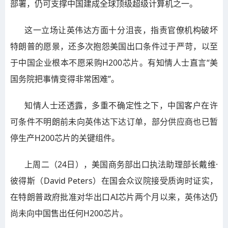
部署，仍可支撑中国建成全球顶级超级计算机之一。
这一立场让英伟达方面十分沮丧，指责官僚机构破坏
特朗普的愿景，还多次抱怨美国出口条件过于严苛，以至
于中国企业根本不愿采购H200芯片。有知情人士直言“美
国务院把事情变得非常困难”。
知情人士还透露，多重不确定性之下，中国客户在许
可条件不明朗前未向英伟达下达订单，部分供应商也已暂
停生产H200芯片的关键组件。
上周二（24日），美国商务部出口执法助理部长戴维·
彼得斯（David Peters）在国会众议院接受质询时证实，
在特朗普政府批准对华出口AI芯片两个月以来，英伟达仍
尚未向中国售出任何H200芯片。