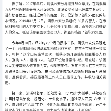
据了解，2017年年底，清溪公安分局接到群众举报，在清溪镇
九乡村附近的山头有人开设赌场，清溪公安分局迅速成立专案组，
进行秘密侦查。经过近两年的经营，终于摸清楚了该犯罪团伙的基
本情况。2019年12月17日，清溪公安分局组织150多名警力，在市
局相关部门的大力支持下，兵分30多个抓捕小组，直扑各犯罪嫌疑
人的窝点，抓获该犯罪团伙成员33人，彻底的捣毁了该犯罪集团。
今年8月10日，经过约八个月的摸排工作，清溪公安分局确定
了一个山头赌博团伙的基本架构和犯罪方式，在东莞市局统一指挥
下，打掉了这个山头赌博团伙，抓获涉嫌开设赌场犯罪嫌疑人19
人，刑拘14人，逮捕14人，破获开设赌场案件3起。经查明，该团
伙以犯罪嫌疑人何某新为首，纠集李某伟、罗某平等人在东莞市清
溪镇各处山头开设赌场。由何某新提供场地给赌场的股东开设赌
场、雇佣看风、接送赌客等工作人员在赌场工作，并收取相关费
用。
接下来，清溪将着眼于长效常治，以“六建”为抓手，持续提高
扫黑除恶法治化、规范化、专业化水平，通过深入开展“六清”工
作，谋划做好“六建”工作，不断巩固和深化专项斗争成果，开启全
镇常态化扫黑除恶新局面，助力平安清溪建设迈上新台阶。