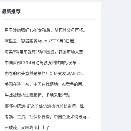
最新推荐
男子涉嫌强奸15岁女孩后，杀死其父母再将...
阿里云：容器服务Agent将于9月3日起...
每卖3辆电车就有1辆中国造，韩国市场大变...
中国首部L3/L4自动驾驶强制性国标发布...
内卷的尽头竟然是摆烂！新研究发现AI已经...
美国在造上帝，中国在找落地：AI竞争的两...
牛蛙被曝抗生素超标，多地采取行动
邯郸中院通报“女子信访遭执行局长索贿、性...
考勤、工资、社保都要查，中国企业如何破解...
石破茂，又跟高市杠上了