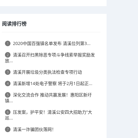
阅读排行榜
2020中国百强镇名单发布 清溪位列第3...
1
清溪召开扫黑除恶专项斗争线索举报奖励发
2
放...
清溪开展垃圾分类执法检查专项行动
3
清溪新增14处电子警察 将于2月1日起正...
4
深化交流合作 推动共赢发展！惠阳区新圩
5
镇...
压发案，护平安！清溪公安四大招助力“大
6
巡...
清溪一诈骗团伙落网！
7