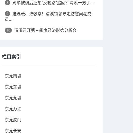
刷单被骗后还想“反套路”追回？清溪一男子...
8
送温暖、致敬意！清溪镇领导走访慰问老党
9
员...
清溪召开第三季度经济形势分析会
10
栏目索引
东莞南城
东莞东城
东莞莞城
东莞万江
东莞虎门
东莞长安