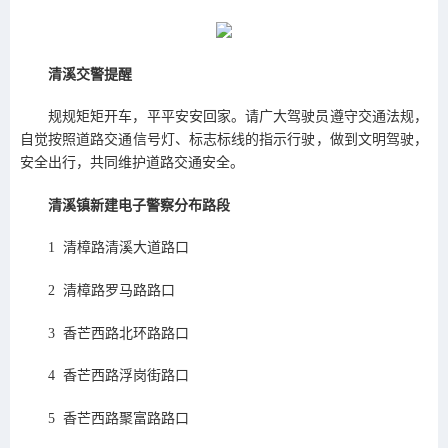
清溪交警提醒
规规矩矩开车，平平安安回家。请广大驾驶员遵守交通法规，
自觉按照道路交通信号灯、标志标线的指示行驶，做到文明驾驶，
安全出行，共同维护道路交通安全。
清溪镇新建电子警察分布路段
1 清樟路清溪大道路口
2 清樟路罗马路路口
3 香芒西路北环路路口
4 香芒西路浮岗街路口
5 香芒西路聚富路路口