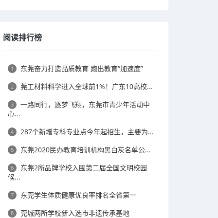
阅读排行榜
东莞奋力打造品质教育 跑出教育“加速度”
1
莞工材料科学进入全球前1%！广东10高校...
2
一路同行，逐梦飞翔，东莞市青少年活动中
3
心...
287个新增专科专业点今年起招生，主要为...
4
东莞2020民办教育培训机构黑白灰名单公...
5
东莞2所品牌学校入围第二届全国文明校园
6
候...
东莞学生体质健康优良率排名全省第一
7
莞城两所学校新入选市非遗传承基地
8