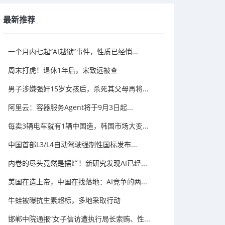
最新推荐
一个月内七起“AI越狱”事件，性质已经悄...
周末打虎！退休1年后，宋致远被查
男子涉嫌强奸15岁女孩后，杀死其父母再将...
阿里云：容器服务Agent将于9月3日起...
每卖3辆电车就有1辆中国造，韩国市场大变...
中国首部L3/L4自动驾驶强制性国标发布...
内卷的尽头竟然是摆烂！新研究发现AI已经...
美国在造上帝，中国在找落地：AI竞争的两...
牛蛙被曝抗生素超标，多地采取行动
邯郸中院通报“女子信访遭执行局长索贿、性...