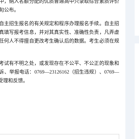
中，纳入名额分配的优质普通高中只录取综合素质评价
旬公布。
自主招生报名的有关规定和程序办理报名手续。自主招
真填写报考信息，并对其真实性、准确性负责，凡弄虚
任何人不得擅自更改考生确认后的数据。考生必须在规
考试有不明之处，或发现存在不公平、不公正的现象和
报电话：0769—23126162（招生违规）、0769—
时受理和反馈。