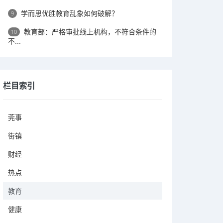
学而思优胜教育乱象如何破解？
9
教育部：严格审批线上机构，不符合条件的
10
不...
栏目索引
莞事
街镇
财经
热点
教育
健康