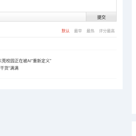
提交
默认
最早
最热
评分最高
东莞校园正在被AI“重新定义”
干货”满满