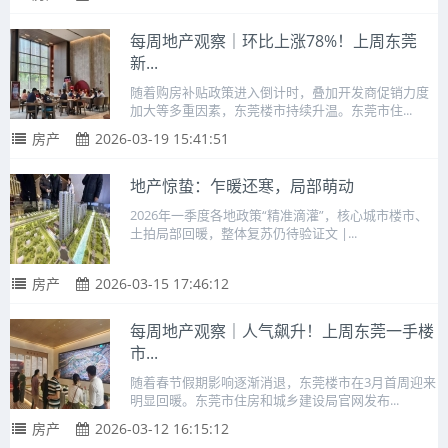
每周地产观察｜环比上涨78%！上周东莞
新...
随着购房补贴政策进入倒计时，叠加开发商促销力度
加大等多重因素，东莞楼市持续升温。东莞市住...
房产
2026-03-19 15:41:51
地产惊蛰：乍暖还寒，局部萌动
2026年一季度各地政策“精准滴灌”，核心城市楼市、
土拍局部回暖，整体复苏仍待验证文 |...
房产
2026-03-15 17:46:12
每周地产观察｜人气飙升！上周东莞一手楼
市...
随着春节假期影响逐渐消退，东莞楼市在3月首周迎来
明显回暖。东莞市住房和城乡建设局官网发布...
房产
2026-03-12 16:15:12