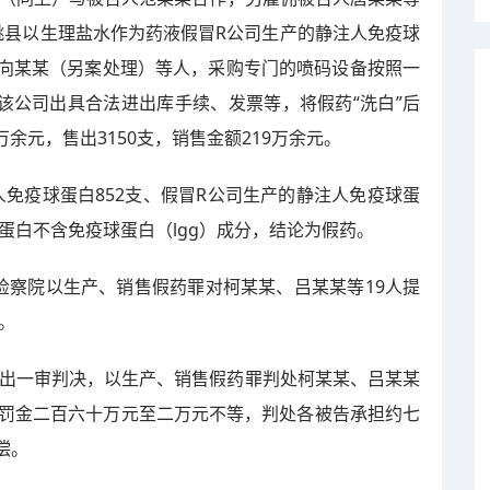
桃县以生理盐水作为药液假冒R公司生产的静注人免疫球
向某某（另案处理）等人，采购专门的喷码设备按照一
该公司出具合法进出库手续、发票等，将假药“洗白”后
万余元，售出3150支，销售金额219万余元。
免疫球蛋白852支、假冒R公司生产的静注人免疫球蛋
球蛋白不含免疫球蛋白（lgg）成分，结论为假药。
民检察院以生产、销售假药罪对柯某某、吕某某等19人提
。
院作出一审判决，以生产、销售假药罪判处柯某某、吕某某
处罚金二百六十万元至二万元不等，判处各被告承担约七
偿。