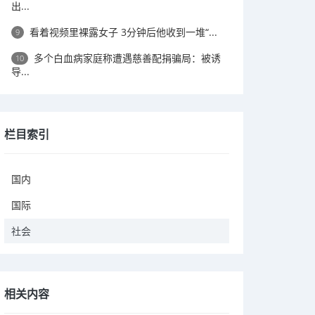
出...
看着视频里裸露女子 3分钟后他收到一堆“...
9
多个白血病家庭称遭遇慈善配捐骗局：被诱
10
导...
栏目索引
国内
国际
社会
相关内容